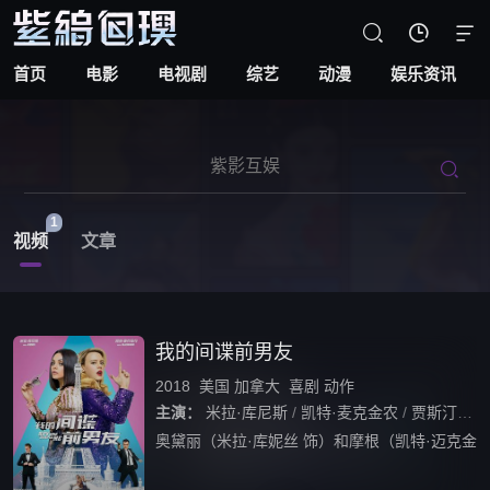



首页
电影
电视剧
综艺
动漫
娱乐资讯

1
视频
文章
我的间谍前男友
2018
美国
加拿大
喜剧
动作
主演：
米拉·库尼斯
/
凯特·麦克金农
/
贾斯汀·塞洛克斯
奥黛丽（米拉·库妮丝 饰）和摩根（凯特·迈克