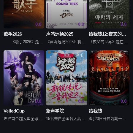
0.0
0.0
0.0
歌手2026
声鸣远扬2025
给我钱12:夜叉的世界
《歌手2026》是一档音乐交流竞技节目。节目集结全球实力唱将，在每周的直播比拼中高能开唱，演绎各国音乐风情、展现各自文化底蕴，以超水准演唱实力打造听觉盛宴，以旋律为纽带联结世界文化，接收各国、各年
《声鸣远扬2025》将通过不拘一格的创作逻辑，大小屏融合的“破壁”生态来持续打造音乐节目新品牌，挖掘培养下一代优秀青年歌唱人才，为国家文化事业和文化产业的发展，注入源源不断的新声活力。
《夜叉的世界》是在NO RULE NO MERCY的所谓地下战场极限环境下，只靠说唱对决产生最后三人重获名额登上《Show Me The Money 12》舞台的嘻哈生存比赛。再加上Chin-CK-L
音乐
音乐
音乐
0.0
0.0
0.0
VeiledCup
新声学院
给我钱
世界首个超大型全球选秀《Veiled Cup》，通过韩国、中国、日本、菲律宾、泰国、印度尼西亚、越南、蒙古、老挝激烈的声乐比赛选拔的亚洲9个国家的声乐国家代表TOP3齐聚韩国！关系到国家VS国家自尊心
15名来自全国各大高校的大学生怀揣音乐梦想，齐聚一座美丽的城市，他们将在7天时间里穿越山水之间，触摸非遗文化，体验当地风情在导师的指引下完成从“音乐小白”到“舞台唱将”的蜕变。
8月20日开启为期一个多月的说唱歌手竞演招募。