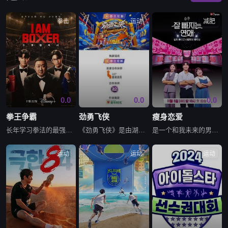
拳击
运动
减肥
0.0
0.0
0.0
拳王争霸
劲勇飞侠​
瘦身恋爱
长年学习拳法的最强大叔马东石亲自企划，联手金钟国、Dex金珍荣组成最强主持阵容，一场超乎想像的大型拳击生存挑战即将开始！90位拳击新星，齐齐踏上拳击圣地，角逐成为韩国下一位拳击传奇。
《劲勇飞侠》是由湖南广播电视台金鹰卡通卫视2025年打造的全国青少年体能竞技障碍赛。旨在通过核心力、平衡力、抓握力、上肢耐力、下肢爆发力、心肺能力的考验，展现中国青少年体能运动风采。节目将在全国海搜7
是一个和我未来的男人女人一起进行减肥项目的爱情节目。两个月里为出演者提供从运动到食谱、精神力、恋爱等各领域系统科学的解决方案。出演者们隐藏自己真实样子，通过减肥想成为的Wannabe AI的样子进行第
运动
运动
运动