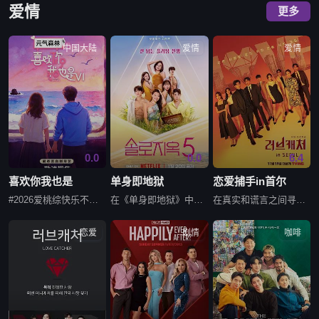
爱情
更多
中国大陆
爱情
爱情
0.0
0.0
6.4
喜欢你我也是
单身即地狱
恋爱捕手in首尔
#2026爱桃综快乐不重样# #2026爱奇艺新生片单# #喜欢你我也是# 第六季暖心回归！恋综IP携“恋爱旅行季”而来，单身男女嘉宾将在山河湖海间旅行、深化爱意、了解彼此，一起期待这场旅途中的心动与
在《单身即地狱》中，火辣性感的单身男女来到荒岛寻觅真爱。想要离开这里？那就必须找到另一半结为情侣，前往“天堂”共度浪漫之夜。
在真实和谎言之间寻找真爱的真实恋爱心理游戏。
恋爱
剧情
咖啡