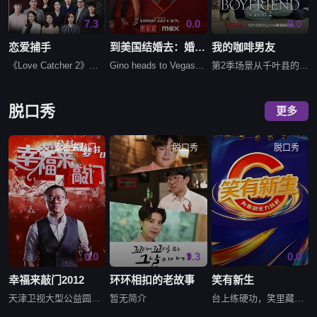
7.3
0.0
0.0
恋爱捕手
到美国结婚去：婚后篇
我的咖啡男友
《Love Catcher 2》（朝鲜语：러브캐처2，中译为恋爱捕手2）是韩国Mnet于2018年制作的综艺节目《Love Catcher 1》第二季，由申东烨、张度练、Cheetah、DinDin、
Gino heads to Vegas for some secret fun and Jasmine struggles with her new reality. Darcey and Georg
第2季场景从千叶县的海滨别墅，换到北海道阿寒湖壮丽冬季景色下的一栋民宿。
脱口秀
更多
幸福来敲门
脱口秀
脱口秀
0.0
9.3
0.0
幸福来敲门2012
环环相扣的老故事
笑有新生
天津卫视大型公益圆梦类栏目《幸福来敲门》，每期节目请出4位嘉宾说出自己幸福心愿,心愿中包含各种公益故事，情感、生活、梦想、未来，四位幸福观察员作为幸福大使，帮助嘉宾排忧解难，解答困惑、提升幸福感、提出
暂无简介
台上练硬功，笑里藏微光！一起见证新生代喜剧演员的成长之路。