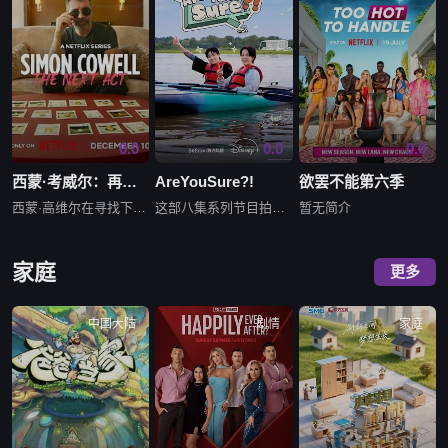
0.0
0.0
0.0
西蒙·考威尔：再创传奇男团
AreYouSure?!‎
欲罢不能第六季
西蒙·高维尔在寻找下一个人气男团，并甘愿为此冒任何风险。这些年轻的歌手能否证明他仍有点石成金的能力？
这部八集系列节目拍摄于2023年，在朴智旻和田柾国入伍韩国军队之前，它记录了两人前往三个标志性全球目的地的旅行：美国纽约州、韩国济州岛和日本札幌。
暂无简介
家庭
更多
中国大陆
剧情
家庭