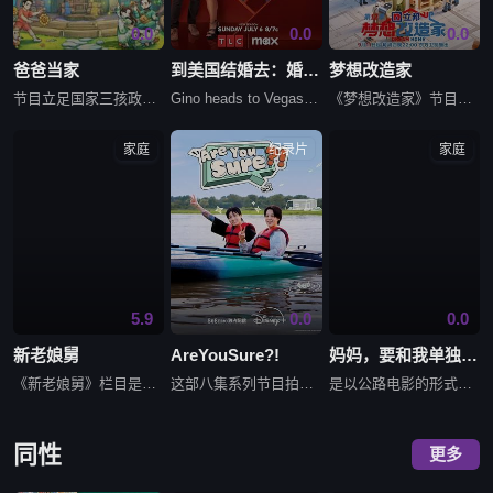
0.0
0.0
0.0
爸爸当家
到美国结婚去：婚后篇
梦想改造家
节目立足国家三孩政策，聚焦社会“全职爸爸”育儿现象，邀请全职照顾孩子的四位爸爸，开启一场长达100天的“爸爸当家”生活。新一季从四大维度：家庭形态、情感故事、教育方式、环节设置全面升级呈现，变化的是用
Gino heads to Vegas for some secret fun and Jasmine struggles with her new reality. Darcey and Georg
《梦想改造家》节目坚持人文精神，始终围绕着主人公的故事、有代表性的居住难题，以及对梦想家园的美好憧憬徐徐展开。除了关注民生热点，节目还加大笔墨，聚焦于城市更新和乡村振兴等项目，而收官之作则坚持公益改造
家庭
纪录片
家庭
5.9
0.0
0.0
新老娘舅
AreYouSure?!‎
妈妈，要和我单独去旅行吗？
《新老娘舅》栏目是一档全国首创的调解类谈话节目，由新娱乐和上海市司法局联合制作。节目以调解百姓纠纷、营造和谐社会为宗旨，用老百姓喜闻乐见的形式，潜移默化地宣传国家的政策法规，受到了观众的广泛欢迎。开播
这部八集系列节目拍摄于2023年，在朴智旻和田柾国入伍韩国军队之前，它记录了两人前往三个标志性全球目的地的旅行：美国纽约州、韩国济州岛和日本札幌。
是以公路电影的形式记录李孝利有生以来第一次和妈妈一起旅行的样子的母女旅行随笔。
同性
更多