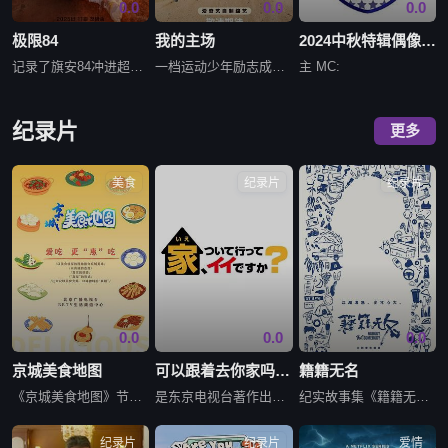
0.0
0.0
0.0
极限84
我的主场
2024中秋特辑偶像明星运动会
记录了旗安84冲进超过42.195公里的超乎想象的赛道，在极限马拉松环境下把自己送上试验台，挑战到底的过程的“超极限”跑步综艺节目。
一档运动少年励志成长类节目，从全国各大中高校、体育赛场上选拔出60位篮球少年，他们将在校园集结，通过集体生活，以赛代练，最终将有10人成为夏季冠军。
主 MC:
纪录片
更多
美食
纪录片
纪录片
0.0
0.0
0.0
京城美食地图
可以跟着去你家吗2025
籍籍无名
《京城美食地图》节目组的美食侦探邀约行业专家和爱吃团网友，一起到餐厅探店打卡，以真诚、真实、真探究的形式，呈现火爆美食和独特口味的真相，通过客观打分和专业点评，带来具有实际参考价值的消费指南，最后还有
是东京电视台著作出品的综艺纪录节目。节目专门访问赶不上末班电车的陌生人，以支付计程车费来换取跟随到他们家访问的机会，进而领略纪录人生百态。
纪实故事集《籍籍无名》通过六个独立而完整的故事，用三年的制作周期，讲述了每个普通人，对于自身的“无可替代”与“独一无二”。我是谁，我不是谁，我身处何地，我能做什么，我又不能做什么。那一条条纵横交错的路
纪录片
纪录片
爱情