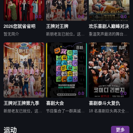
0.0
0.0
0.0
2026您就省省吧
王牌对王牌
欢乐喜剧人巅峰对决
暂无简介
新朋老友已就位，这场欢笑盛宴等你入席！
重温笑声最浓的舞台，致敬中国喜剧的黄金时代！节目精选往季精华，聚焦“喜剧之王”沈腾、“国民开心果”贾玲、“德云笑匠”岳云鹏等喜剧人的高能名场面。
喜剧
喜剧
喜剧
0.0
0.0
0.0
王牌对王牌第九季
喜剧大会
喜剧泰斗大复仇
新朋老友已就位，这场欢笑盛宴等你入席！
节目集合了一群真诚而炙热的 HAHA MAKER 们，五十多位风格迥异的喜剧人在多轮竞演中不断经历失败、重组、合作、共创的考验，通过一整季节目比拼，选出深受观众喜爱的喜剧人和喜剧作品，决出最终的喜剧嘻
18 名喜剧巨头再次全面打响搞笑之战——让欢乐开始吧!由传奇喜剧演员李京奎主持。
运动
更多