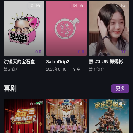
脱口秀
脱口秀
脱口秀
0.0
0.0
0.0
洪锡天的宝石盒
SalonDrip2
惠sCLUB-郑秀彬
暂无简介
2023年8月8日~至今
暂无简介
喜剧
更多
真人秀
喜剧
喜剧片