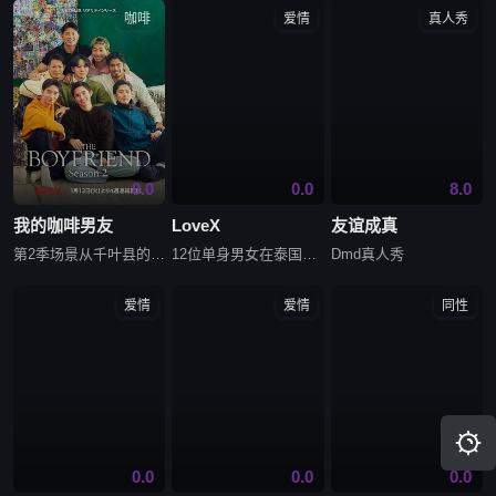
咖啡
爱情
真人秀
0.0
0.0
8.0
我的咖啡男友
LoveX
友谊成真
第2季场景从千叶县的海滨别墅，换到北海道阿寒湖壮丽冬季景色下的一栋民宿。
12位单身男女在泰国苏梅岛共同生活12天，与外界隔绝，追寻无限可能的爱情。通过竞技游戏，他们赢得约会机会和生存物资。最终他们将作出决定是否在节目结束后继续相伴。
Dmd真人秀
爱情
爱情
同性

0.0
0.0
0.0