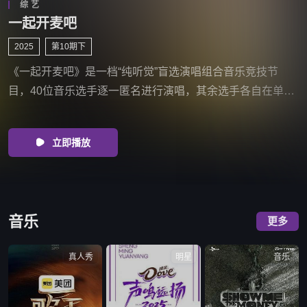
综艺
偏爱之恋
2025
偏爱日记
青春洋溢的单身男女为爱而来，只身抵达远离都市的荒野之
境，展开为期两周的偏爱之恋。当生存竞技撞上恋爱修罗
场，淘汰危机和情感抉择之下，一场面包与玫瑰的较量即将
展开，他们能否找到属于自己的爱与偏爱。
立即播放

音乐
更多
真人秀
明星
音乐