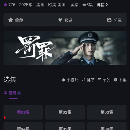
776
·
2025年
·
美国
·
欧美 美国
·
英语
·
全6集
·
详情





收藏
报错
分享
选集
小技巧
排序
单列
下集




高清

6
第01集
第02集
第03集
第04集
第05集
第06集