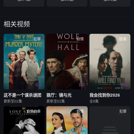
相关视频
犯罪
剧情
欧美
0.0
0.0
0.0
这不是一个谋杀谜团
狼厅：镜与光
我会找到你2026
更新至02集
更新至02集
全8集
爱情故事
剧情
犯罪