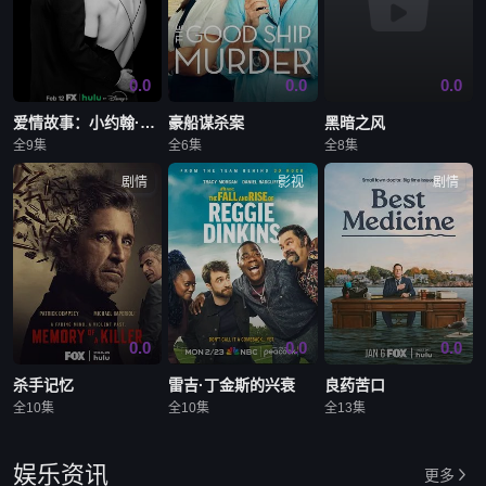
0.0
0.0
0.0
爱情故事：小约翰·肯尼迪与卡罗琳·贝塞特
豪船谋杀案
黑暗之风
全9集
全6集
全8集
剧情
影视
剧情
0.0
0.0
0.0
杀手记忆
雷吉·丁金斯的兴衰
良药苦口
全10集
全10集
全13集
娱乐资讯
更多
