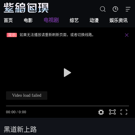


提示
视频载入速度跟网速有关，请耐心等待几秒钟。

提示
不要轻易相信视频中的广告，谨防上当受骗!
电视剧
首页
电影
综艺
动漫
娱乐资讯
提示
如果无法播放请重新刷新页面，或者切换线路。

提示
视频载入速度跟网速有关，请耐心等待几秒钟。
提示
不要轻易相信视频中的广告，谨防上当受骗!
视频
讨论
黑道新上路