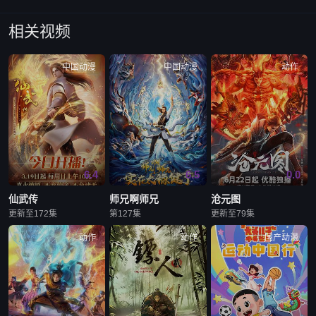
相关视频
中国动漫
中国动漫
动作
6.4
6.5
0.0
仙武传
师兄啊师兄
沧元图
更新至172集
第127集
更新至79集
动作
动作
国产动漫