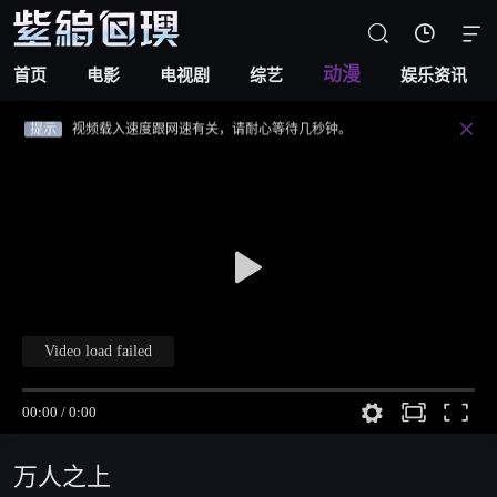
提示
视频载入速度跟网速有关，请耐心等待几秒钟。



提示
不要轻易相信视频中的广告，谨防上当受骗!
动漫
首页
电影
电视剧
综艺
娱乐资讯
提示
如果无法播放请重新刷新页面，或者切换线路。
提示
视频载入速度跟网速有关，请耐心等待几秒钟。

提示
不要轻易相信视频中的广告，谨防上当受骗!
视频
讨论
万人之上