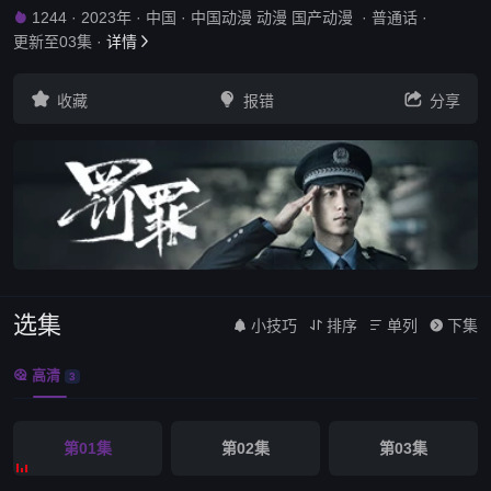
1244
·
2023年
·
中国
·
中国动漫 动漫 国产动漫
·
普通话
·

更新至03集
·
详情




收藏
报错
分享
选集
小技巧
排序
单列
下集




高清

3
第01集
第02集
第03集