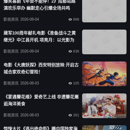
爆笑喜剧《年会不能停！2》成都站路
演欢乐举办 幽默走心引爆全场共鸣
影视资讯
2026-08-04

696
建军100周年献礼电影《准备战斗之黄
继光》中江县开机 项亮月：以光影为
笔，书写英雄赞歌
影视资讯
2026-08-04

636
电影《大唐妖探》西安特别放映 开启古
城合家欢奇幻冒险！
影视资讯
2026-08-03

105
《宴遇簪花缘》爱奇艺上线 非遗簪花邂
逅海洋美食
影视资讯
2026-08-03

261
惊悚大片《逃出绝命街》曝中国独家海