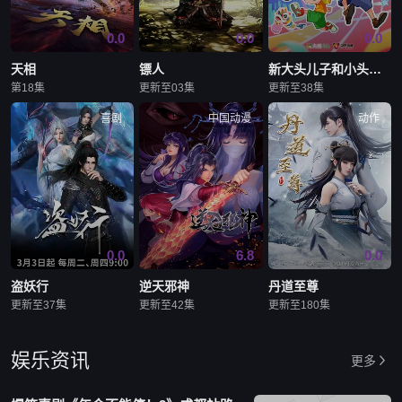
0.0
0.0
0.0
天相
镖人
新大头儿子和小头爸爸——运动中国行
第18集
更新至03集
更新至38集
喜剧
中国动漫
动作
0.0
6.8
0.0
盗妖行
逆天邪神
丹道至尊
更新至37集
更新至42集
更新至180集
娱乐资讯
更多
