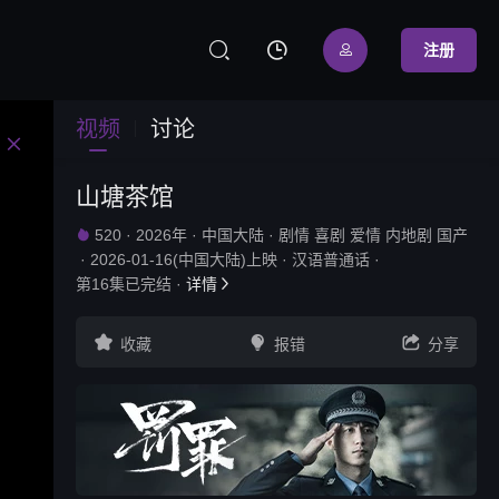



注册
视频
讨论

问题反馈
网站地图
山塘茶馆
520
·
2026年
·
中国大陆
·
剧情 喜剧 爱情 内地剧 国产

·
2026-01-16(中国大陆)上映
·
汉语普通话
·
第16集已完结
·
详情




收藏
报错
分享