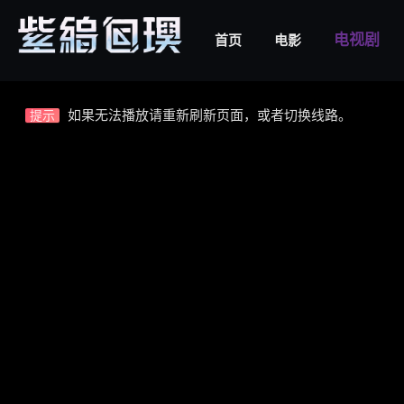
电视剧
首页
电影
视频载入速度跟网速有关，请耐心等待几秒钟。
提示
不要轻易相信视频中的广告，谨防上当受骗!
提示
如果无法播放请重新刷新页面，或者切换线路。
提示
© 2026
www.hinink.party
All rights reservd.
视频载入速度跟网速有关，请耐心等待几秒钟。
提示
不要轻易相信视频中的广告，谨防上当受骗!
提示