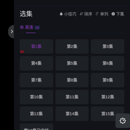
选集
小技巧
排序
单列
下集




高清

16

第1集
第2集
第3集
第4集
第5集
第6集
第7集
第8集
第9集
第10集
第11集
第12集
第13集
第14集
第15集
