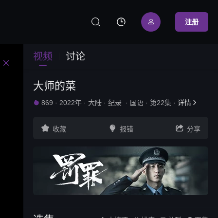



注册
视频
讨论

问题反馈
网站地图
大师的菜
869
·
2022年
·
大陆
·
纪录
·
国语
·
第22集
·
详情





收藏
报错
分享