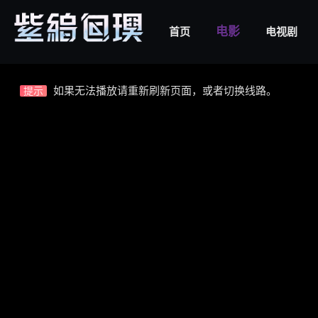
电影
首页
电视剧
视频载入速度跟网速有关，请耐心等待几秒钟。
提示
不要轻易相信视频中的广告，谨防上当受骗!
提示
如果无法播放请重新刷新页面，或者切换线路。
提示
© 2026
www.hinink.party
All rights reservd.
视频载入速度跟网速有关，请耐心等待几秒钟。
提示
不要轻易相信视频中的广告，谨防上当受骗!
提示