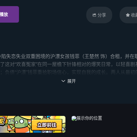
播放
分享
收


身陷失恋失业双重困境的沪漂女孩钱菲（王楚然 饰）合租，并在
了这对“欢喜冤家”在同一屋檐下针锋相对的爆笑日常，以轻喜
；负债“沪漂”钱菲重拾职场信心，实现自我的成长。两人从最
小说《我们住在一起》改编。
展开
