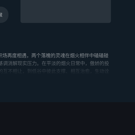
藏
职场再度相遇，两个落魄的灵魂在烟火相伴中磕磕碰
剧基调消解现实压力。在平淡的烟火日常中，傲娇的投
初的互不相让，到低谷中彼此支撑、相互治愈，生动诠