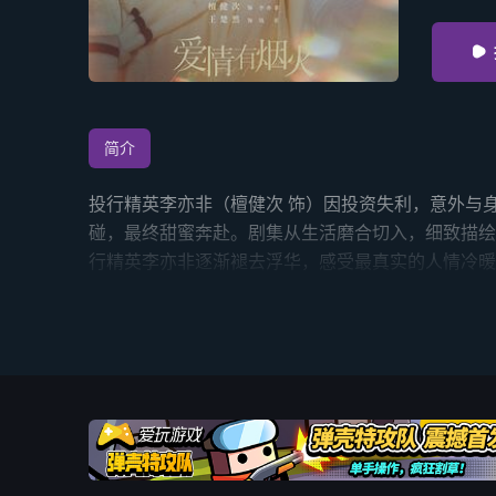

简介
投行精英李亦非（檀健次 饰）因投资失利，意外与
碰，最终甜蜜奔赴。剧集从生活磨合切入，细致描绘
行精英李亦非逐渐褪去浮华，感受最真实的人情冷暖
释了成年人“势均力敌”的爱情真谛 该剧根据红九