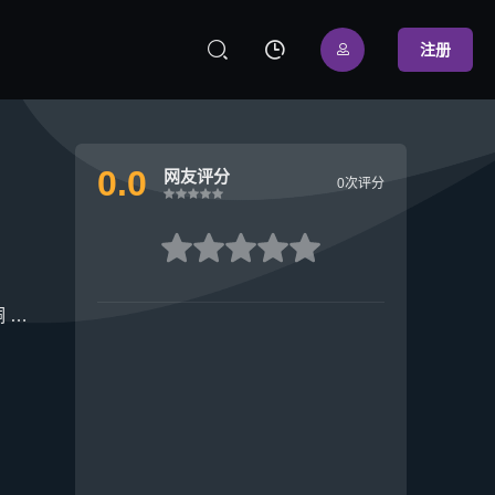



注册
0.0
网友评分
0次评分
很差
较差
还行
推荐
力荐
很差
较差
还行
推荐
力荐
桐
叶晞月
郑水晶