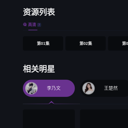
资源列表
高清

7
第01集
第02集
第
相关明星
李乃文
王楚然