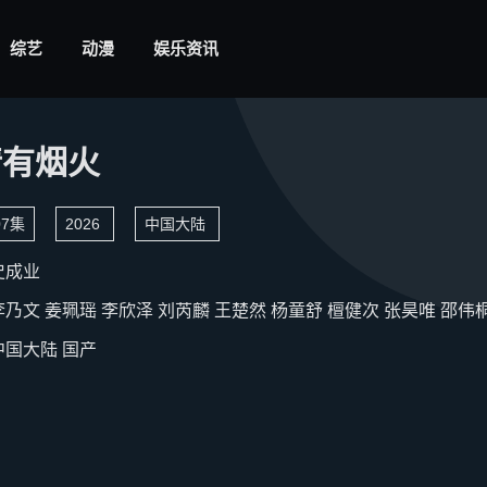
综艺
动漫
娱乐资讯
情有烟火
7集
2026
中国大陆
史成业
李乃文
姜珮瑶
李欣泽
刘芮麟
王楚然
杨童舒
檀健次
张昊唯
邵伟
中国大陆
国产