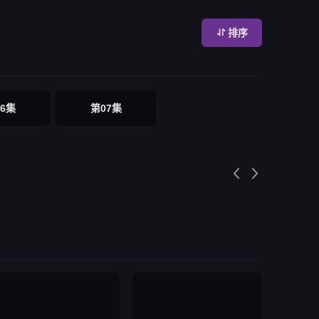
排序

6集
第07集

