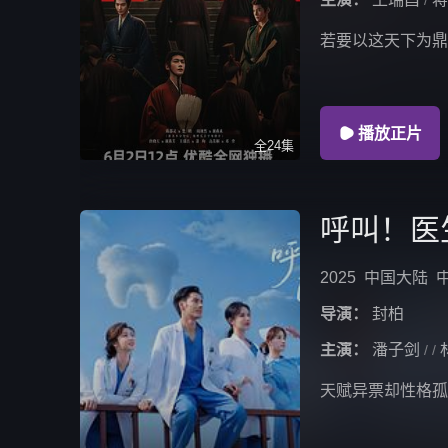
/
若要以这天下为

播放正片
全24集
呼叫！医
2025
中国大陆
导演：
封柏
主演：
潘子剑
/
/
天赋异票却性格孤