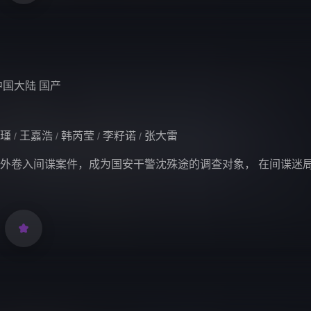
中国大陆
国产
瑾
王嘉浩
韩芮莹
李籽诺
张大雷
/
/
/
/
外卷入间谍案件，成为国安干警沈殊途的调查对象， 在间谍迷
