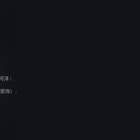
柯淳
徐媛屹娜
杨淇源
/
/
恩饰），在高三那年夏天意外与叛逆不羁、抵抗家族束缚的陆氏