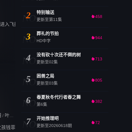
特别输送
2
NO
458

更新至第11集
进入飞控中心，却面试失败进入档案馆工作。而曾与他“结下梁
葬礼的节拍
3
NO
944

HD中字
没有砍十次还不倒的树
4
NO
713

更新至02集
困兽之局
5
NO
805

更新至03集
春夏秋冬代行者春之舞
6
NO
382

第6集
桐
叶晞月
郑水晶
/
/
开始推理吧
7
NO
72

更新至20260618期
女孩钱菲（王楚然 饰）合租，并在职场再度相遇，两个落魄的