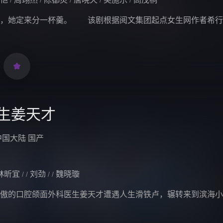
/
/
/
/
/
鼎，她定来分一杯羹。 该剧根据阅文集团起点女生网作者希行

生姜天才
中国大陆
国产
林昕宜
刘劲
魏晓璇
/
/
/
/
傲的口腔颌面外科医生姜天才遭遇人生滑铁卢，辗转来到滨海小