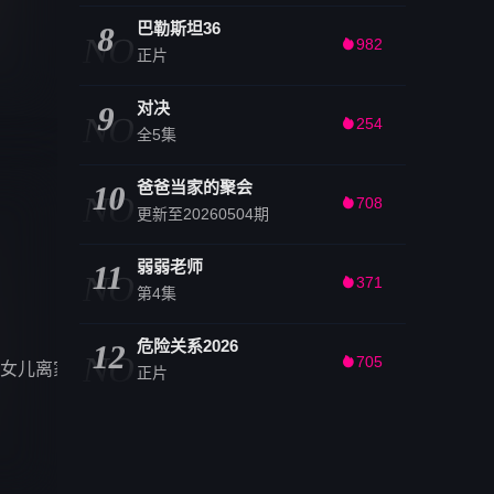
巴勒斯坦36
8
NO
982

正片
对决
9
NO
254

全5集
爸爸当家的聚会
10
NO
708

更新至20260504期
弱弱老师
11
NO
371

第4集
危险关系2026
12
NO
705

女儿离家出走，下落不明。赵寒雪能否解决勒索，逃离暴力？又
正片