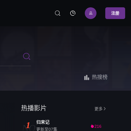



注册


热搜榜
热播影片
更多

归来记
1
NO
216

更新至07集