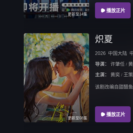

播放正片
更新至14集
炽夏
2026
中国大陆
导演：
许肇任
黄
/
主演：
黄奕
王策
/
该剧改编自甜醋鱼

播放正片
更新至08集