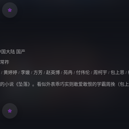

中国大陆
国产
常祚
黄婷婷
李媛
方芳
赵英博
苑冉
付伟伦
周柯宇
包上恩
/
/
/
/
/
/
/
/
/
的小说《坠落》。看似外表乖巧实则敢爱敢恨的学霸周挽（包上
