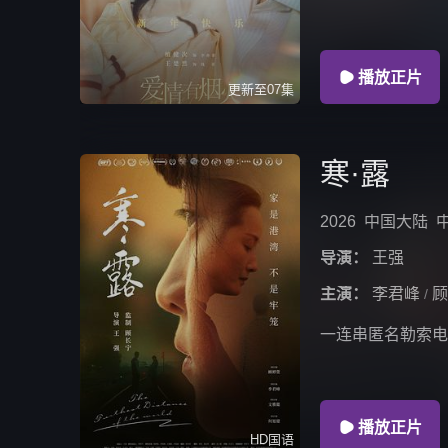

播放正片
更新至07集
寒·露
2026
中国大陆
导演：
王强
主演：
李君峰
顾
/
一连串匿名勒索电

播放正片
HD国语