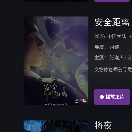
安全距离
2026
中国大陆
导演：
司维
主演：
张逸杰
方
/
文物修复师姜寻意

播放正片
全24集
将夜