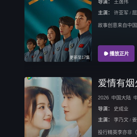
导演：
王逸伟
主演：
许亚军
屈
/
故事创意来自中国

播放正片
更新至17集
爱情有烟
2026
中国大陆
导演：
史成业
主演：
李乃文
姜
/
投行精英李亦非（