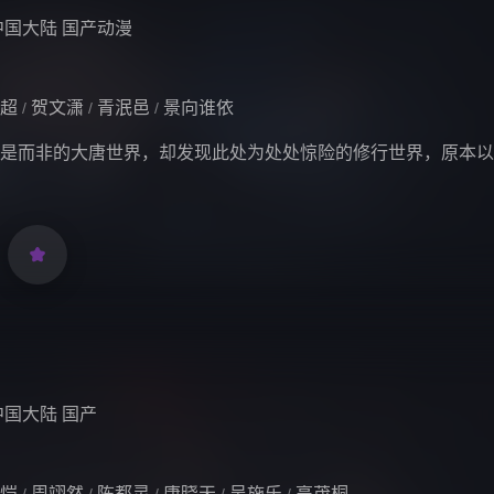
中国大陆
国产动漫
超
贺文潇
青泯邑
景向谁依
/
/
/
是而非的大唐世界，却发现此处为处处惊险的修行世界，原本以

中国大陆
国产
恺
周翊然
陈都灵
唐晓天
吴施乐
高茂桐