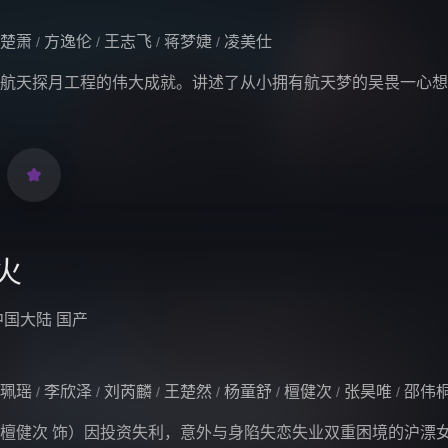
楚萧
方逸伦
王志飞
蒋梦婕
凌美仕
/
/
/
/
航天探月工程的伟大成就。讲述了从小拥有航天梦的吴畏一心想

火
中国大陆
国产
珮瑶
李欣泽
刘芮麟
王楚然
杨童舒
檀健次
张昊唯
邵伟
/
/
/
/
/
/
/
檀健次 饰）因投资失利，意外与身陷失恋失业双重困境的沪漂