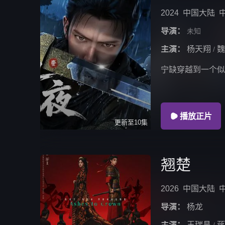
2024
中国大陆
导演：
未知
主演：
杨天翔
魏
/
宁缺穿越到一个似

播放正片
更新至10集
翘楚
2026
中国大陆
导演：
杨龙
主演：
王瑞昌
蒋