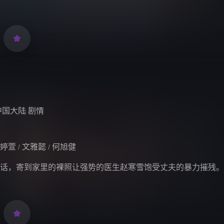

中国大陆
剧情
婷萱
文雅懿
何旭健
/
/
话，寄到家里的裸照让强势的医生赵寒雪饱受丈夫的暴力摧残。
