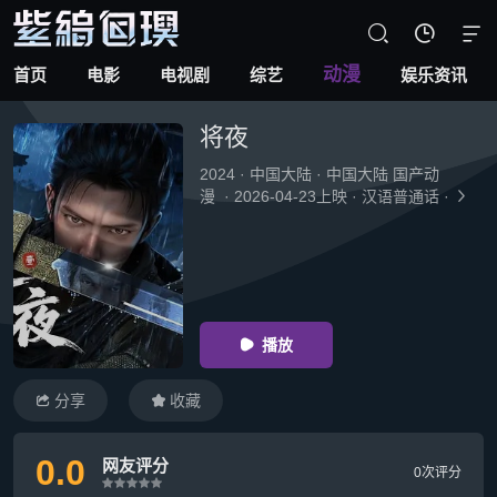



动漫
首页
电影
电视剧
综艺
娱乐资讯
将夜
2024
·
中国大陆
·
中国大陆 国产动
漫
·
2026-04-23上映
·
汉语普通话
·

播放

分享
收藏


0.0
网友评分
0次评分
很差
较差
还行
推荐
力荐