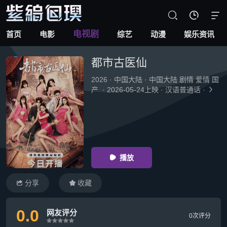



电视剧
首页
电影
综艺
动漫
娱乐资讯
都市古医仙
2026
·
中国大陆
·
中国大陆 剧情 爱情 国
产
·
2026-05-24上映
·
汉语普通话
·

播放

分享
收藏


0.0
网友评分
0次评分
很差
较差
还行
推荐
力荐