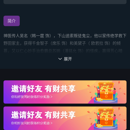
简介
神医传人吴名（韩一霆 饰），下山追索叛徒鬼尘，他以家传绝学救下
野田家主，获得千金智子（席乐 饰）和美黛子（ 欧若拉 饰）的倾
慕，又以仁心妙手治愈霸总苏婉（潘铭允 饰）的怪疾，赢得芳心暗
许。最终在几女共同协助下击杀了叛徒鬼尘，最终，吴名与众女携手
展开

悬壶济世