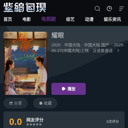



电视剧
首页
电影
综艺
动漫
娱乐资讯
耀眼
2026
·
中国大陆
·
中国大陆 国产
·
2026-
05-27(中国大陆)上映
·
汉语普通话
·

播放

分享
收藏


0.0
网友评分
0次评分
很差
较差
还行
推荐
力荐