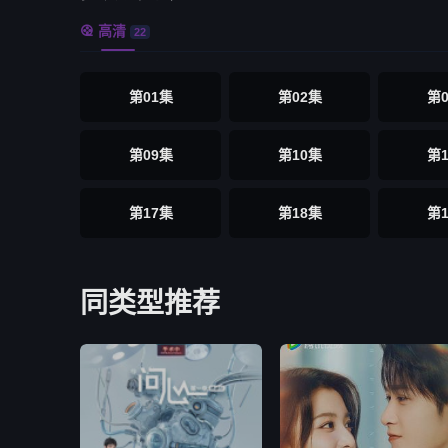
高清

22
第01集
第02集
第
第09集
第10集
第
第17集
第18集
第
同类型推荐