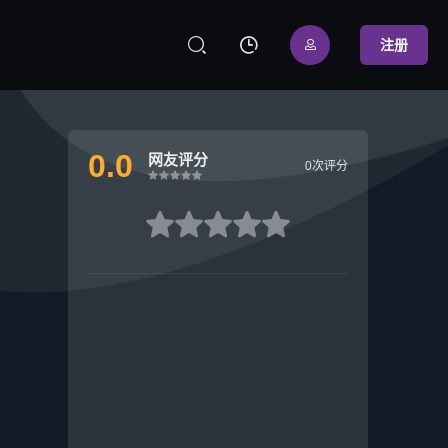



注册
0.0
网友评分
0次评分
很差
较差
还行
推荐
力荐
很差
较差
还行
推荐
力荐