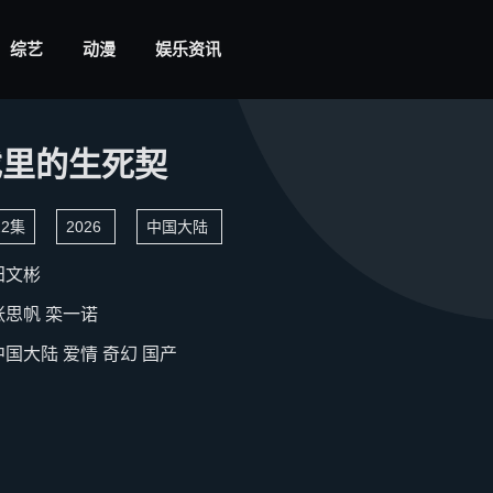
综艺
动漫
娱乐资讯
戏里的生死契
2集
2026
中国大陆
田文彬
张思帆
栾一诺
中国大陆
爱情
奇幻
国产