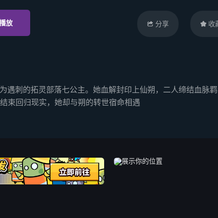
播放
分享
收


，成为遇刺的拓灵部落七公主。她血解封印上仙朔，二人缔结血脉
结束回归现实，她却与朔的转世宿命相遇