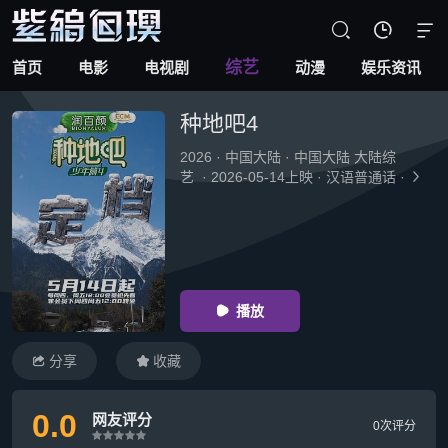



综艺
首页
电影
电视剧
动漫
娱乐资讯
种地吧4
2026
·
中国大陆
·
中国大陆 大陆综
艺
·
2026-05-14上映
·
汉语普通话
·

播放

分享
收藏


0.0
网友评分
0次评分
很差
较差
还行
推荐
力荐