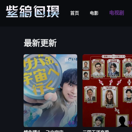
电视剧
首页
电影
最新更新
日本
恋爱
0.0
0.