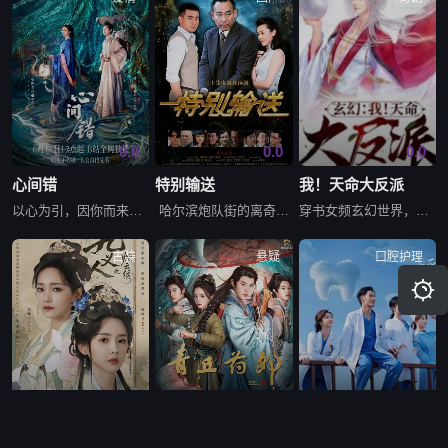
0.0
0.0
0.0
心间错
特别输送
我！天命大反派
以心为引，因你而来；爱恨起落，皆由心生。一段人妖牵绊，百年错付纠缠。一心分为两半，等我来到你身边。
哈尔滨炮队街的离奇命案让警官冯剑白卷入了一系列神秘事件中。他的调查处处受阻，所有线索都被拦腰折断，身边与案件有关的，刘顺、赵秉琪、艾德烈等人一一死去，他本人也受到来自各个政治立场迥异的组织
穿书女频玄幻世界，顾临渊成为男配炮灰他爹，开局就是天命之子上门退婚。可我是天命大反派啊！果断镇杀气运之子，收回被苏瑶骗走的至宝。后收反派女配季轻尘成为关门弟子，为洛族平反冤屈，天命反派？请叫我顾帝！
古装
悬疑
口腔护理

0.0
0.0
0.0
九义人之烟云绣
青丘药郎
呼叫！医生姜天才